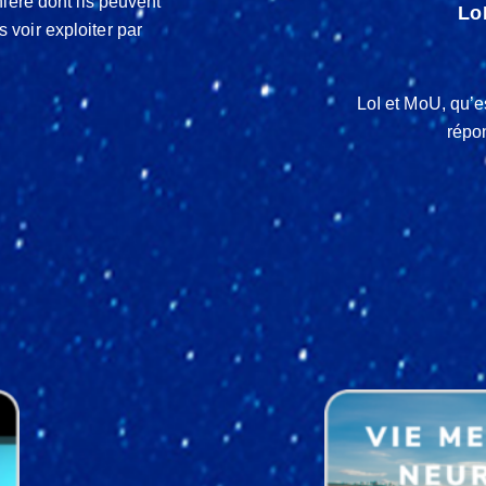
ière dont ils peuvent
Lo
s voir exploiter par
LoI et MoU, qu’e
répo