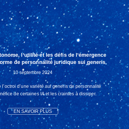
utonome, l’utilité et les défis de l’émergence
forme de personnalité juridique sui generis
10 septembre 2024
l’octroi d’une variété sui generis de personnalité
néfice de certaines IA et les craintes à dissiper.
EN SAVOIR PLUS