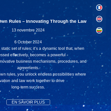
wn Rules – Innovating Through the Law
13 novembre 2024
6 October 2024
 static set of rules; it’s a dynamic tool that, when
ssed effectively, becomes a powerful
 innovative business mechanisms, procedures, and
agreements.
own rules, you unlock endless possibilities where
vation and law work together to drive
long-term success.
EN SAVOIR PLUS