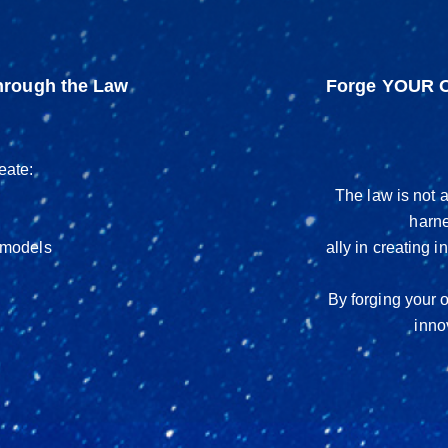
hrough the Law
Forge YOUR O
eate:
The law is not a
harne
 models
ally in creating
By forging your 
inno