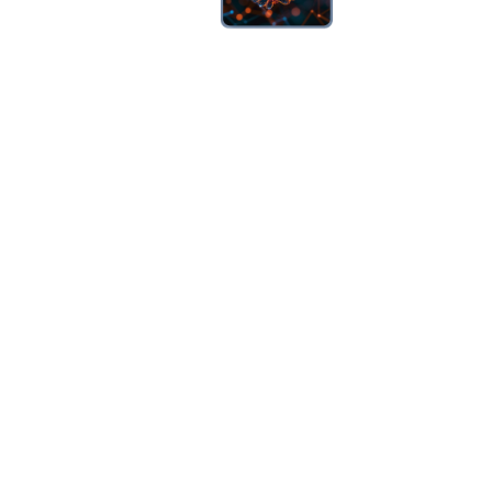
Le cabinet d’avocat d’affaires international à Paris Liliana
Bakayoko se présente comme un partenaire juridique
hautement qualifié, distingué par son expertise reconnue à
l’échelle mondiale, mais également par son engagement
indéfectible envers l’excellence et l’innovation juridique.
Honorée par de nombreuses distinctions internationales,
Liliana Bakayoko applique une démarche stratégique et
personnalisée, visant à répondre avec précision et efficacité
aux exigences uniques de chaque client. En s’appuyant sur
une connaissance approfondie du droit des affaires français
et international, il se positionne comme une référence
incontournable pour ceux qui recherchent un
accompagnement juridique sur mesure.