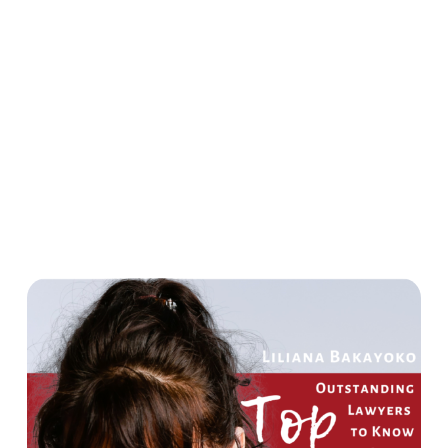
Droit international des affaires & investissements
transfrontaliers
Relations entreprises – gouvernements & diplomatie
économique
Partenariats internationaux & restructurations globales
Droit du numérique & gouvernance de l’intelligence
artificielle
Secrets d’Affaires Neurocognitifs™ & Neuro Propriété
Intellectuelle – protection des actifs cognitifs et de la
pensée innovante
Stratégie d’entreprise & Perception Positive du Droit