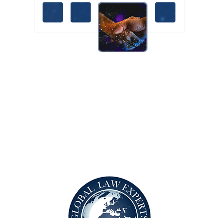
Liliana Bakayoko se distingue dans le paysage juridique
international par ses rôles exclusifs et ses participations
actives au sein de réseaux juridiques mondialement reconnus
qui lui permettent de coopérer avec des cabinets d’avocats
établis dans plus de 150 États différents. Elle incarne un
engagement profond envers l’excellence, l’éthique et
l’innovation dans la pratique du droit, au sein d’un monde
juridique en constante évolution tourné vers la globalisation.