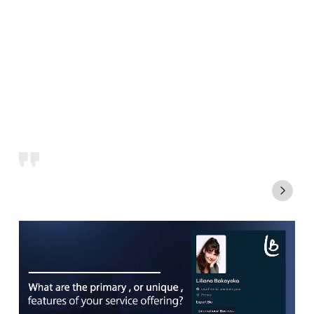
Microsoft MSN, BFM TV
et
Challenges
, entre autres.
Liliana Bakayoko est Vice-Présidente représentant la
France au sein de l’AEA International Lawyers Network
et
membre de son Advisory Board. L’AEA est le plus grand
réseau international d’avocats au monde en nombre de
cabinets membres et de pays représentés, réunissant 1 657
cabinets d’avocats dans 160 pays et environ 9 000 avocats à
travers le monde.
Faites le premier pas vers une stratégie juridique
gagnante.
CONTACTEZ-NOUS