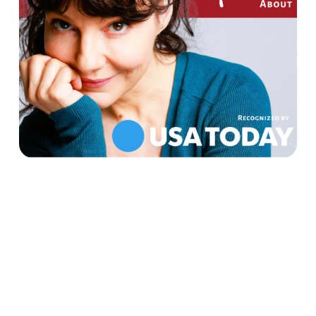
Le cabinet d’avocat en droit des affaires internationales
Liliana Bakayoko bénéficie d’une reconnaissance
internationale constante pour son leadership en matière de
structuration juridique transfrontalière complexe, de conseil
stratégique global et d’innovation en matière de pensée
juridique.
Sous la direction de l’avocate et Docteur en droit Liliana
Bakayoko, le Cabinet a été distingué par d’éminentes