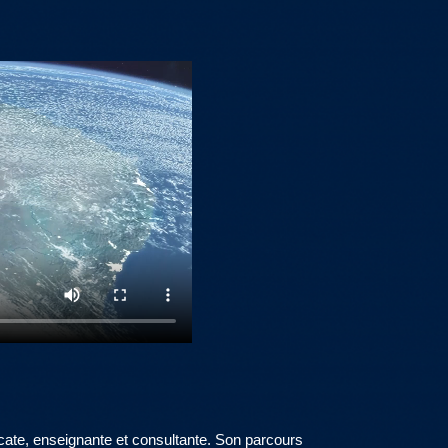
A
ocate, enseignante et consultante. Son parcours
For the best par